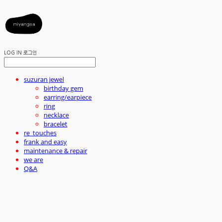
LOG IN
로그인
suzuran jewel
birthday gem
earring/earpiece
ring
necklace
bracelet
re_touches
frank and easy
maintenance & repair
we are
Q&A