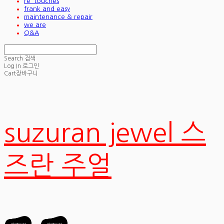
re_touches
frank and easy
maintenance & repair
we are
Q&A
Search
검색
Log In
로그인
Cart
장바구니
suzuran jewel 스
즈란 주얼