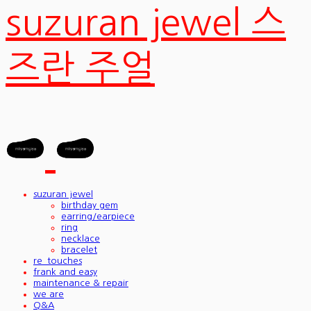
suzuran jewel 스
즈란 주얼
suzuran jewel
birthday gem
earring/earpiece
ring
necklace
bracelet
re_touches
frank and easy
maintenance & repair
we are
Q&A