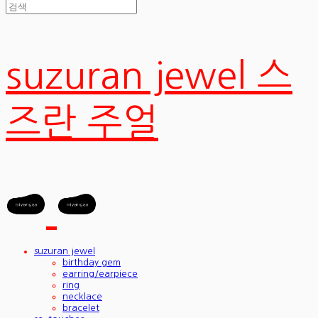
suzuran jewel 스
즈란 주얼
suzuran jewel
birthday gem
earring/earpiece
ring
necklace
bracelet