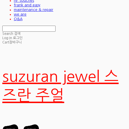
re_touches
frank and easy
maintenance & repair
we are
Q&A
Search
검색
Log In
로그인
Cart
장바구니
suzuran jewel 스
즈란 주얼