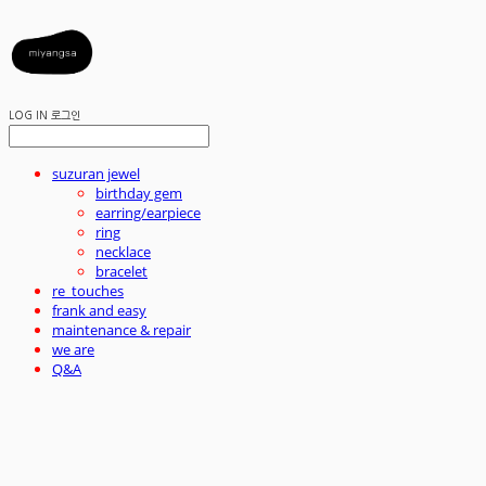
LOG IN
로그인
suzuran jewel
birthday gem
earring/earpiece
ring
necklace
bracelet
re_touches
frank and easy
maintenance & repair
we are
Q&A