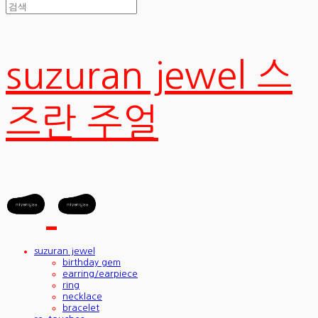
suzuran jewel 스
즈란 주얼
suzuran jewel
birthday gem
earring/earpiece
ring
necklace
bracelet