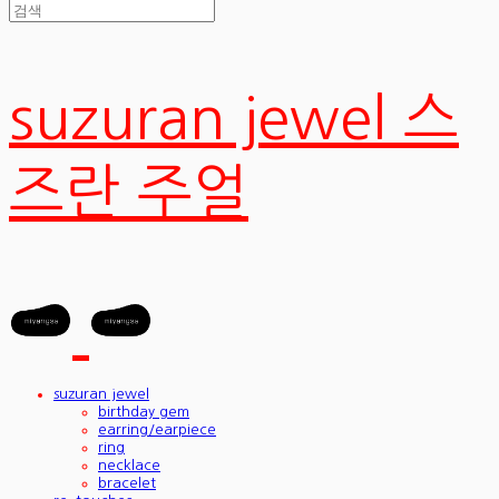
suzuran jewel 스
즈란 주얼
suzuran jewel
birthday gem
earring/earpiece
ring
necklace
bracelet