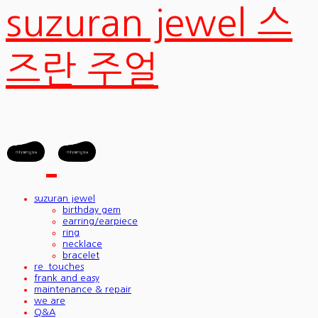
suzuran jewel 스
즈란 주얼
suzuran jewel
birthday gem
earring/earpiece
ring
necklace
bracelet
re_touches
frank and easy
maintenance & repair
we are
Q&A