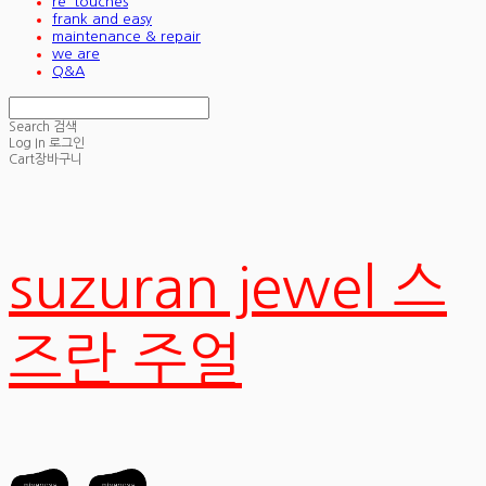
re_touches
frank and easy
maintenance & repair
we are
Q&A
Search
검색
Log In
로그인
Cart
장바구니
suzuran jewel 스
즈란 주얼