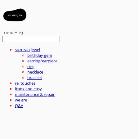
LOG IN
로그인
suzuran jewel
birthday gem
earring/earpiece
ring
necklace
bracelet
re_touches
frank and easy
maintenance & repair
we are
Q&A