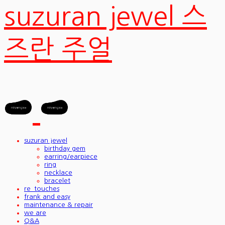
suzuran jewel 스
즈란 주얼
suzuran jewel
birthday gem
earring/earpiece
ring
necklace
bracelet
re_touches
frank and easy
maintenance & repair
we are
Q&A