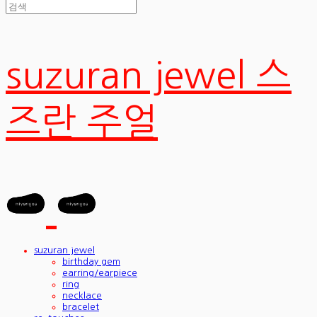
suzuran jewel 스
즈란 주얼
suzuran jewel
birthday gem
earring/earpiece
ring
necklace
bracelet