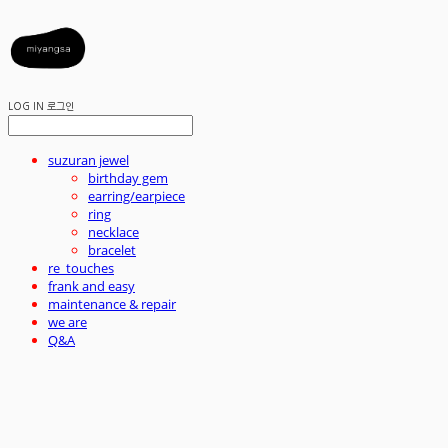
LOG IN
로그인
suzuran jewel
birthday gem
earring/earpiece
ring
necklace
bracelet
re_touches
frank and easy
maintenance & repair
we are
Q&A