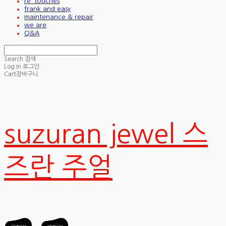
re_touches
frank and easy
maintenance & repair
we are
Q&A
Search
검색
Log In
로그인
Cart
장바구니
suzuran jewel 스
즈란 주얼